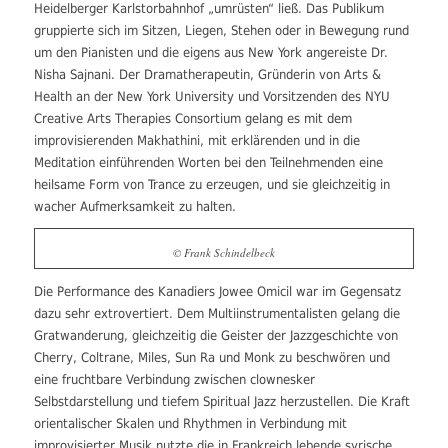
Heidelberger Karlstorbahnhof „umrüsten“ ließ. Das Publikum
gruppierte sich im Sitzen, Liegen, Stehen oder in Bewegung rund
um den Pianisten und die eigens aus New York angereiste Dr.
Nisha Sajnani. Der Dramatherapeutin, Gründerin von Arts &
Health an der New York University und Vorsitzenden des NYU
Creative Arts Therapies Consortium gelang es mit dem
improvisierenden Makhathini, mit erklärenden und in die
Meditation einführenden Worten bei den Teilnehmenden eine
heilsame Form von Trance zu erzeugen, und sie gleichzeitig in
wacher Aufmerksamkeit zu halten.
© Frank Schindelbeck
Die Performance des Kanadiers Jowee Omicil war im Gegensatz
dazu sehr extrovertiert. Dem Multiinstrumentalisten gelang die
Gratwanderung, gleichzeitig die Geister der Jazzgeschichte von
Cherry, Coltrane, Miles, Sun Ra und Monk zu beschwören und
eine fruchtbare Verbindung zwischen clownesker
Selbstdarstellung und tiefem Spiritual Jazz herzustellen. Die Kraft
orientalischer Skalen und Rhythmen in Verbindung mit
improvisierter Musik nutzte die in Frankreich lebende syrische