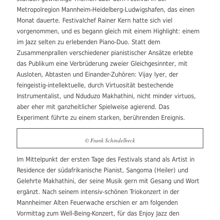
Metropolregion Mannheim-Heidelberg-Ludwigshafen, das einen
Monat dauerte. Festivalchef Rainer Kern hatte sich viel
vorgenommen, und
es begann gleich mit einem Highlight: einem
im Jazz selten zu erlebenden Piano-Duo. Statt dem
Zusammenprallen verschiedener pianistischer Ansätze erlebte
das Publikum eine Verbrüderung zweier Gleichgesinnter, mit
Ausloten, Abtasten und Einander-Zuhören: Vijay Iyer, der
feingeistig-intellektuelle, durch Virtuosität bestechende
Instrumentalist, und Nduduzo Makhathini, nicht minder virtuos,
aber eher mit ganzheitlicher Spielweise agierend. Das
Experiment führte zu einem starken, berührenden Ereignis.
© Frank Schindelbeck
Im Mittelpunkt der ersten Tage des Festivals stand als Artist in
Residence der südafrikanische Pianist, Sangoma (Heiler) und
Gelehrte Makhathini, der seine Musik gern mit Gesang und Wort
ergänzt. Nach seinem intensiv-schönen Triokonzert in der
Mannheimer Alten Feuerwache erschien er am folgenden
Vormittag zum Well-Being-Konzert, für das Enjoy Jazz den