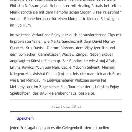
Flötistin Naïssam Jalal. Neben ihrer mit
Healing Rituals
betitelten
Musik sorgte sie mit dem kämpferischen Slogan „Free Palestine!“
von der Bühne herunter für einen Moment irritierten Schweigens
im Publikum.
Im weiteren Verlauf bot Enjoy Jazz auch herausfordernde Gigs mit
Improvisator*innen wie Marta Sánchez mit dem David Murray
Quartet, Kris Davis – Diatom Ribbons, dem Vijay Iyer Trio und
dem polnischen Klarinettisten Wacław Zimpel. Neben aktuell
angesagten Künstler*innen großer Bandbreite wie Arooj Aftab,
Emma Rawicz, Youn Sun Nah, Cécile McLorin Salvant, Meshell
Ndegeocello, Avishai Cohen (tp) u.a. leistete man sich auch Stars
wie Brad Mehldau im Ludwigshafener Pfalzbau sowie Pat
Metheny, der im Zuge seiner Solo-Tour eine der schönsten Enjoy-
Spielstätten, das BASF-Feierabendhaus, bespielte.
© Frank Schindelbeck
Speichern
Jeden Freitagabend gab es die Gelegenheit, dem aktuellen