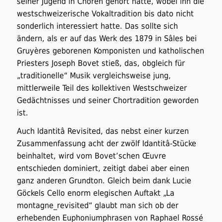
seiner Jugend in Chören gehört hatte, wobei ihn die
westschweizerische Vokaltradition bis dato nicht
sonderlich interessiert hatte. Das sollte sich
ändern, als er auf das Werk des 1879 in Sâles bei
Gruyères geborenen Komponisten und katholischen
Priesters Joseph Bovet stieß, das, obgleich für
„traditionelle“ Musik vergleichsweise jung,
mittlerweile Teil des kollektiven Westschweizer
Gedächtnisses und seiner Chortradition geworden
ist.
Auch
Idantitâ Revisited,
das nebst einer kurzen
Zusammenfassung acht der zwölf
Idantitâ-
Stücke
beinhaltet, wird vom Bovet’schen Œuvre
entschieden dominiert, zeitigt dabei aber einen
ganz anderen Grundton. Gleich beim dank Lucie
Göckels Cello enorm elegischen Auftakt „La
montagne_revisited“ glaubt man sich ob der
erhebenden Euphoniumphrasen von Raphael Rossé