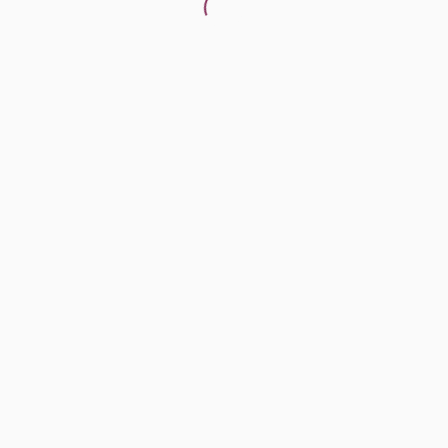
.
.
.