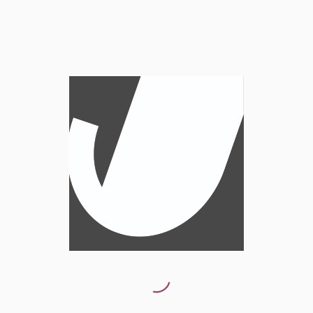
Doch die Formierung der Band war noch nicht
abgeschlossen. Mental schien Coleman noch ein
Stück weit in den 1950er Jahren zu stecken. Im
unmittelbaren Vergleich zu John Coltrane, aber
auch zu seinen Mitspielern, fehlte es ihm an Zug,
Leichtigkeit und spontanem Erfindungsreichtum. Es
gelang ihm nicht, sich spielerisch zu emanzipieren,
er blieb der Coltrane-Ersatz. Es ist deshalb wenig
überraschend, dass diese Allianz nicht lange hielt.
Williams geriet in Konflikt mit Coleman, weil der
Drummer sich jemanden wünschte, der sich mehr
an Ornette Coleman und dem sogenannten New
Thing orientierte. „Außerdem“, so Miles, „war
George unzufrieden, weil die Jungs oft als Quartett
spielen mussten, da ich wegen meiner Schmerzen
in der Hüfte nicht zu den Jobs erscheinen konnte.
Er beschwerte sich oft darüber, wie frei Herbie,
Tony und Ron loslegten, wenn ich nicht dabei war.